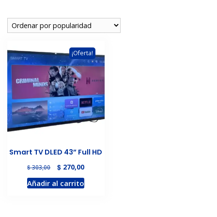
¡Oferta!
Smart TV DLED 43” Full HD
El
El
$
270,00
$
303,00
precio
precio
Añadir al carrito
original
actual
era:
es:
$ 303,00.
$ 270,00.