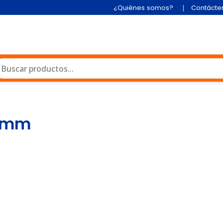
¿Quiénes somos?
Contácte
13mm