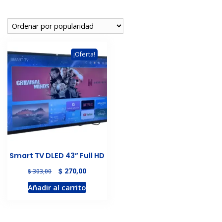
¡Oferta!
Smart TV DLED 43” Full HD
El
El
$
270,00
$
303,00
precio
precio
Añadir al carrito
original
actual
era:
es:
$ 303,00.
$ 270,00.