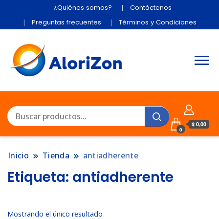
¿Quiénes somos?
Contáctenos
Preguntas frecuentes
Términos y Condiciones
$ 0,00
0
Inicio
Tienda
antiadherente
Etiqueta:
antiadherente
Mostrando el único resultado